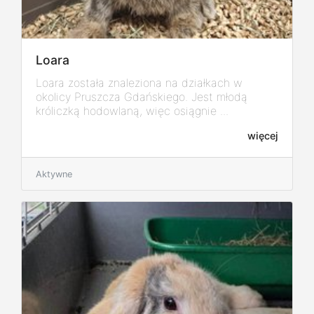
Loara
Loara została znaleziona na działkach w
okolicy Pruszcza Gdańskiego. Jest młodą
króliczką hodowlaną, więc osiągnie ...
więcej
Aktywne