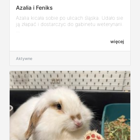
Azalia i Feniks
Azalia kicała sobie po ulicach śląska. Udało sie
ją złapać i dostarczyc do gabinetu weterynarii.
...
więcej
Aktywne