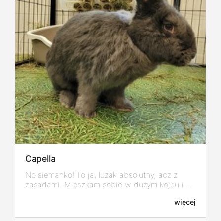
Capella
No siemanko! To ja, luzak absolutny, acz z
zasadami. Mieszkam sobie w dużym kojcu i ...
więcej