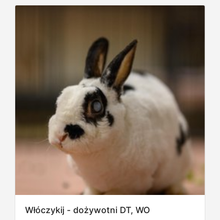
Włóczykij - dożywotni DT, WO