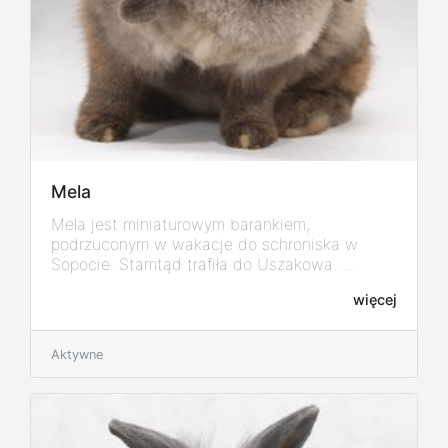
Mela
Mela jest miniaturowym barankiem,
podrzuconym w wakacje do schroniska w
Sopocie. Stamtąd trafiła do Uszakowa. ...
więcej
Aktywne