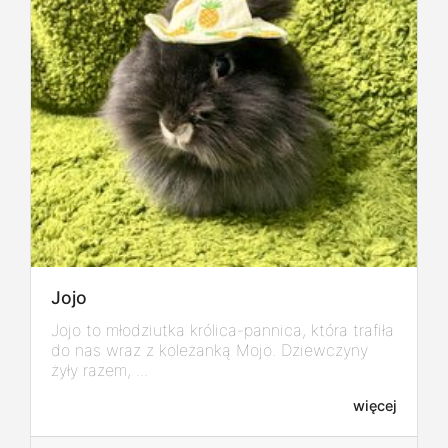
Jojo
Jojo to młodziutka królica-pannica, która trafiła
do nas wraz z koleżanką Mojo. Dziewczyny
żyły razem, ...
więcej