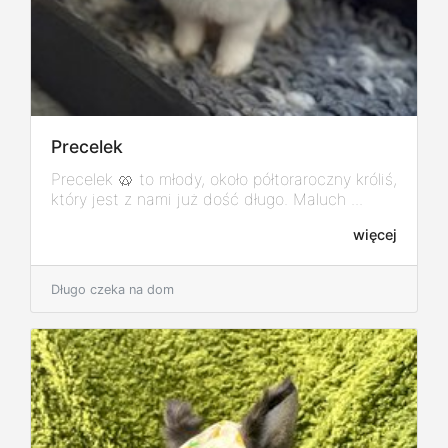
Precelek
Precelek 🥨 to młody, około półtoraroczny króliś,
który jest z nami już dość długo. Maluch ...
więcej
Długo czeka na dom