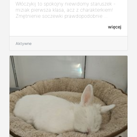
Włóczykij to spokojny niewidomy staruszek -
miziak pierwsza klasa, acz z charakterkiem!
Zmętnienie soczewki prawdopodobnie ...
więcej
Aktywne