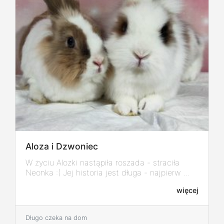
Aloza i Dzwoniec
W życiu Alozki nastąpiła roszada - straciła
Neonka :( Jej historia jest długa - najpierw ...
więcej
Długo czeka na dom