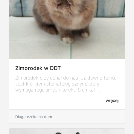
Zimorodek w DDT
Zimorodek przyjechał do nas już dawno temu.
Jest królikiem stomatologicznym, który
wymaga regularnych korekt. Siemka! ...
więcej
Długo czeka na dom