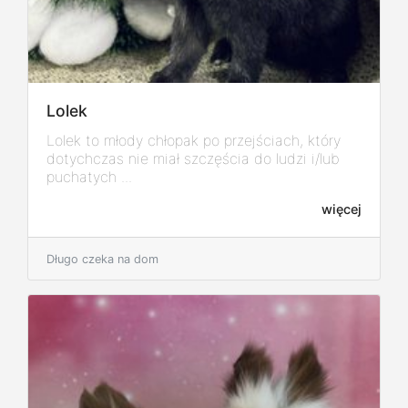
Lolek
Lolek to młody chłopak po przejściach, który
dotychczas nie miał szczęścia do ludzi i/lub
puchatych ...
więcej
Długo czeka na dom