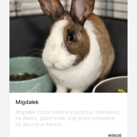
Migdałek
Migdałek został odebrany podczas interwencji
na Warmii, gdzie króliki były przetrzymywane
na dworze w bardzo ...
więcej