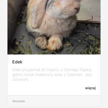
Edek
Edek przyjechał do Sopotu z Górnego Śląska,
gdzie został znaleziony wraz z Sabinem. Jest
zdrowym, ...
więcej
Aktywne