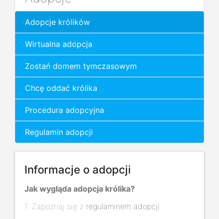
Adopcje królików
Wirtualna adopcja
Zostań domem tymczasowym
Chcę oddać królika
Procedura adopcyjna
Regulamin adopcji
Informacje o adopcji
Jak wygląda adopcja królika?
1. Zapoznaj się z
regulaminem adopcji
.