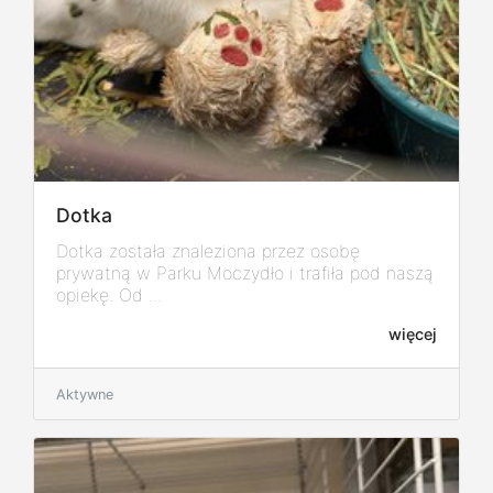
Dotka
Dotka została znaleziona przez osobę
prywatną w Parku Moczydło i trafiła pod naszą
opiekę. Od ...
więcej
Aktywne