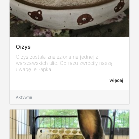
Oizys
Oizys została znaleziona na jednej z
warszawskich ulic. Od razu zwróciły naszą
uwagę jej łapka ...
więcej
Aktywne