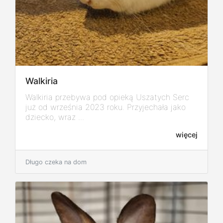
Walkiria
Walkiria przebywa pod opieką Uszatych Serc
już od września 2023 roku. Przyjechała jako
dziecko, wraz ...
więcej
Długo czeka na dom