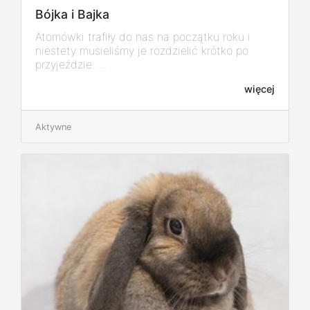
Bójka i Bajka
Atomówki trafiły do nas na początku roku i
niestety musieliśmy je rozdzielić krótko po
przyjeździe. ...
więcej
Aktywne