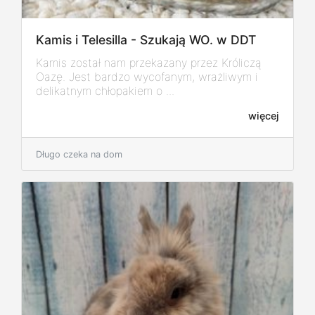
Kamis i Telesilla - Szukają WO. w DDT
Kamis został nam przekazany przez Króliczą
Oazę. Jest bardzo wycofanym, wrażliwym i
delikatnym chłopakiem o ...
więcej
Długo czeka na dom