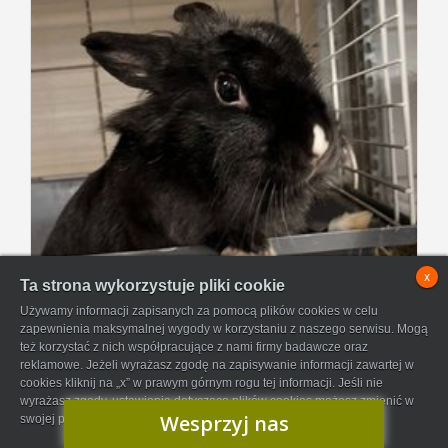
x
Ta strona wykorzystuje pliki cookie
Używamy informacji zapisanych za pomocą plików cookies w celu
zapewnienia maksymalnej wygody w korzystaniu z naszego serwisu. Mogą
też korzystać z nich współpracujące z nami firmy badawcze oraz
Doti
reklamowe. Jeżeli wyrażasz zgodę na zapisywanie informacji zawartej w
cookies kliknij na „x” w prawym górnym rogu tej informacji. Jeśli nie
Doti błąkała się w okolicy stacji SKM w
wyrażasz zgody, ustawienia dotyczące plików cookies możesz zmienić w
Gdańsku. Znalazła się osoba, której los Doti ...
Wesprzyj nas
swojej przeglądarce.