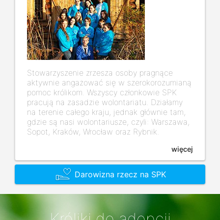
Stowarzyszenie zrzesza osoby pragnące
aktywnie angażować się w szerokorozumianą
pomoc królikom. Wszyscy członkowie SPK
pracują na zasadzie wolontariatu. Działamy
na terenie całego kraju, jednak głównie tam,
gdzie są nasi wolontariusze, czyli: Warszawa,
Sopot, Kraków, Wrocław oraz Rybnik.
więcej
Darowizna rzecz na SPK
Króliki do adopcji