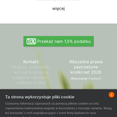
więcej
Przekaż nam 1,5% podatku
Kontakt:
Wszystkie prawa
Adopcja, wolontariat,
zastrzeżone
wirtualna adopcja,
kroliki.net 2026
wsparcie rzeczowe,
Wykonanie:
Flexisoft
oddanie królika
Zarząd SPK
x
Ta strona wykorzystuje pliki cookie
Regulamin płatności
Używamy informacji zapisanych za pomocą plików cookies w celu
FaniPay
zapewnienia maksymalnej wygody w korzystaniu z naszego serwisu. Mogą
też korzystać z nich współpracujące z nami firmy badawcze oraz