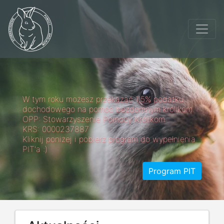
W tym roku możesz przekazać 1,5% podatku
dochodowego na pomoc bezdomnym królikom.
OPP: Stowarzyszenie Pomocy Królikom
KRS: 0000237887
Kliknij poniżej i pobierz program do wypełnienia
PIT'a :)
Program PIT