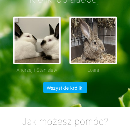
Andrzej i Stanisław
Loara
Wszystkie króliki
Jak możesz pomóc?