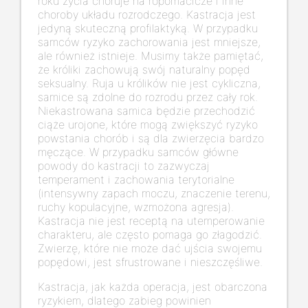
roku życia choruje na ropomacicze i inne
choroby układu rozrodczego. Kastracja jest
jedyną skuteczną profilaktyką. W przypadku
samców ryzyko zachorowania jest mniejsze,
ale również istnieje. Musimy także pamiętać,
że króliki zachowują swój naturalny popęd
seksualny. Ruja u królików nie jest cykliczna,
samice są zdolne do rozrodu przez cały rok.
Niekastrowana samica będzie przechodzić
ciąże urojone, które mogą zwiększyć ryzyko
powstania chorób i są dla zwierzęcia bardzo
męczące. W przypadku samców główne
powody do kastracji to zazwyczaj
temperament i zachowania terytorialne
(intensywny zapach moczu, znaczenie terenu,
ruchy kopulacyjne, wzmożona agresja).
Kastracja nie jest receptą na utemperowanie
charakteru, ale często pomaga go złagodzić.
Zwierzę, które nie może dać ujścia swojemu
popędowi, jest sfrustrowane i nieszczęśliwe.
Kastracja, jak każda operacja, jest obarczona
ryzykiem, dlatego zabieg powinien