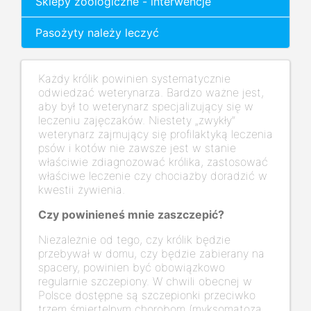
Sklepy zoologiczne - interwencje
Pasożyty należy leczyć
Każdy królik powinien systematycznie
odwiedzać weterynarza. Bardzo ważne jest,
aby był to weterynarz specjalizujący się w
leczeniu zajęczaków. Niestety „zwykły”
weterynarz zajmujący się profilaktyką leczenia
psów i kotów nie zawsze jest w stanie
właściwie zdiagnozować królika, zastosować
właściwe leczenie czy chociażby doradzić w
kwestii żywienia.
Czy powinieneś mnie zaszczepić?
Niezależnie od tego, czy królik będzie
przebywał w domu, czy będzie zabierany na
spacery, powinien być obowiązkowo
regularnie szczepiony. W chwili obecnej w
Polsce dostępne są szczepionki przeciwko
trzem śmiertelnym chorobom (myksomatoza,