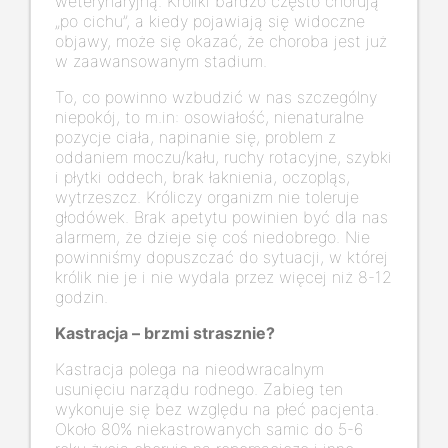
weterynaryjną. Króliki bardzo często chorują
„po cichu”, a kiedy pojawiają się widoczne
objawy, może się okazać, że choroba jest już
w zaawansowanym stadium.
To, co powinno wzbudzić w nas szczególny
niepokój, to m.in: osowiałość, nienaturalne
pozycje ciała, napinanie się, problem z
oddaniem moczu/kału, ruchy rotacyjne, szybki
i płytki oddech, brak łaknienia, oczopląs,
wytrzeszcz. Króliczy organizm nie toleruje
głodówek. Brak apetytu powinien być dla nas
alarmem, że dzieje się coś niedobrego. Nie
powinniśmy dopuszczać do sytuacji, w której
królik nie je i nie wydala przez więcej niż 8-12
godzin.
Kastracja – brzmi strasznie?
Kastracja polega na nieodwracalnym
usunięciu narządu rodnego. Zabieg ten
wykonuje się bez względu na płeć pacjenta.
Około 80% niekastrowanych samic do 5-6