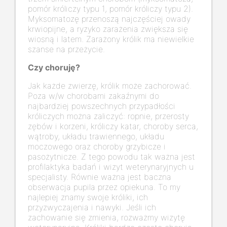
pomór króliczy typu 1, pomór króliczy typu 2).
Myksomatozę przenoszą najczęściej owady
krwiopijne, a ryzyko zarażenia zwiększa się
wiosną i latem. Zarażony królik ma niewielkie
szanse na przeżycie.
Czy choruję?
Jak każde zwierzę, królik może zachorować.
Poza w/w chorobami zakaźnymi do
najbardziej powszechnych przypadłości
króliczych można zaliczyć: ropnie, przerosty
zębów i korzeni, króliczy katar, choroby serca,
wątroby, układu trawiennego, układu
moczowego oraz choroby grzybicze i
pasożytnicze. Z tego powodu tak ważna jest
profilaktyka badań i wizyt weterynaryjnych u
specjalisty. Równie ważna jest baczna
obserwacja pupila przez opiekuna. To my
najlepiej znamy swoje króliki, ich
przyzwyczajenia i nawyki. Jeśli ich
zachowanie się zmienia, rozważmy wizytę