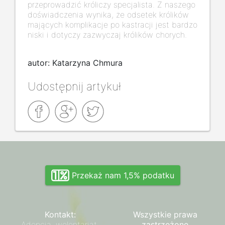
przeprowadzić króliczy specjalista. Z naszego
doświadczenia wynika, że odsetek królików
mających komplikacje po kastracji jest bardzo
niski i dotyczy zazwyczaj królików chorych.
autor: Katarzyna Chmura
Udostępnij artykuł
Przekaż nam 1,5% podatku
Kontakt:
Wszystkie prawa
Adopcja, wolontariat,
zastrzeżone