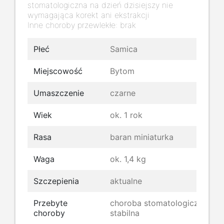
stomatologiczna na dzień dzisiejszy nie
wymagająca korekt ani ekstrakcji
Inne choroby przewlekłe: brak
Płeć
Samica
Miejscowość
Bytom
Umaszczenie
czarne
Wiek
ok. 1 rok
Rasa
baran miniaturka
Waga
ok. 1,4 kg
Szczepienia
aktualne
Przebyte
choroba stomatologiczna
choroby
stabilna