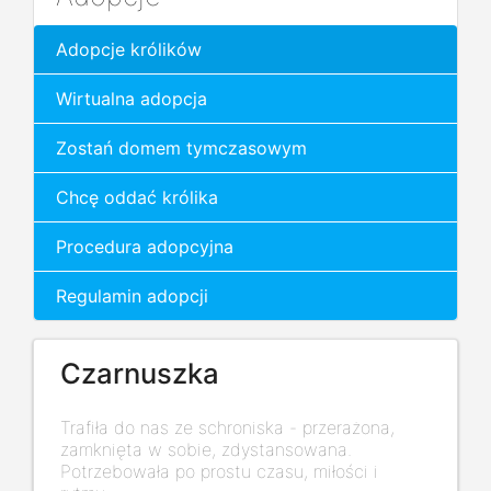
Adopcje królików
Wirtualna adopcja
Zostań domem tymczasowym
Chcę oddać królika
Procedura adopcyjna
Regulamin adopcji
Czarnuszka
Trafiła do nas ze schroniska - przerażona,
zamknięta w sobie, zdystansowana.
Potrzebowała po prostu czasu, miłości i