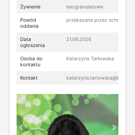
Żywienie
bezgranulatowe
Powód
przekazana przez schronisko
oddania
Data
21.06.2026
ogłoszenia
Osoba do
Katarzyna Tarłowska
kontaktu
Kontakt
katarzyna.tarlowska@kroliki.n
Previous
Next