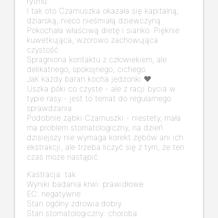
rytmu.
I tak oto Czarnuszka okazała się kapitalną,
dziarską, nieco nieśmiałą dziewczyną.
Pokochała właściwą dietę i sianko. Pięknie
kuwetkująca, wzorowo zachowująca
czystość.
Spragniona kontaktu z człowiekiem, ale
delikatnego, spokojnego, cichego.
Jak każdy baran kocha jedzonki ❤️
Uszka póki co czyste - ale z racji bycia w
typie rasy - jest to temat do regularnego
sprawdzania.
Podobnie ząbki Czarnuszki - niestety, mała
ma problem stomatologiczny, na dzień
dzisiejszy nie wymaga korekt zębów ani ich
ekstrakcji, ale trzeba liczyć się z tym, że ten
czas może nastąpić.
Kastracja: tak
Wyniki badania krwi: prawidłowe
EC: negatywne
Stan ogólny zdrowia:dobry
Stan stomatologiczny: choroba