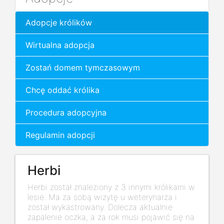
Adopcje królików
Wirtualna adopcja
Zostań domem tymczasowym
Chcę oddać królika
Procedura adopcyjna
Regulamin adopcji
Herbi
Herbi został znaleziony z 3 innymi królikami w
lesie. Ma za sobą wizytę u weterynarza i
został wykastrowany. Dolecza aktualnie
zapalenie oczka, a za rok musi pojawić się na