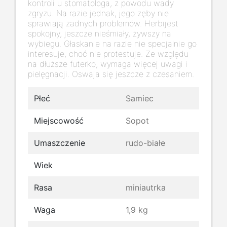
kontroli u stomatologa, z powodu wady
zgryzu. Na razie jednak, jego zęby nie
sprawiają żadnych problemów. Herbijest
spokojny, jeszcze nieśmiały, żywszy na
wybiegu. Głaskanie na razie nie specjalnie go
interesuje, choć nie protestuje. Ze względu
na dłuższe futerko, wymaga więcej uwagi i
pielęgnacji. Oswaja się jeszcze z czesaniem.
Płeć
Samiec
Miejscowość
Sopot
Umaszczenie
rudo-białe
Wiek
Rasa
miniautrka
Waga
1,9 kg