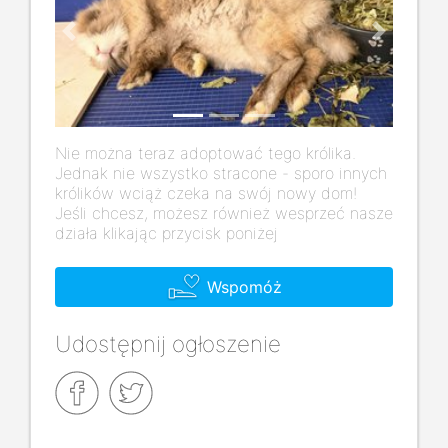
Previous
Next
Nie można teraz adoptować tego królika.
Jednak nie wszystko stracone - sporo innych
królików wciąż czeka na swój nowy dom!
Jeśli chcesz, możesz również wesprzeć nasze
działa klikając przycisk poniżej
Wspomóż
Udostępnij ogłoszenie