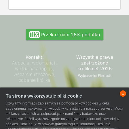
Przekaż nam 1,5% podatku
Kontakt:
Wszystkie prawa
Adopcja, wolontariat,
zastrzeżone
wirtualna adopcja,
kroliki.net 2026
wsparcie rzeczowe,
Wykonanie:
Flexisoft
oddanie królika
Zarząd SPK
x
Ta strona wykorzystuje pliki cookie
Regulamin płatności
Używamy informacji zapisanych za pomocą plików cookies w celu
FaniPay
zapewnienia maksymalnej wygody w korzystaniu z naszego serwisu. Mogą
też korzystać z nich współpracujące z nami firmy badawcze oraz
reklamowe. Jeżeli wyrażasz zgodę na zapisywanie informacji zawartej w
cookies kliknij na „x” w prawym górnym rogu tej informacji. Jeśli nie