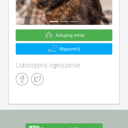
Previous
Next
Adoptuj mnie
Wspomóż
Udostępnij ogłoszenie