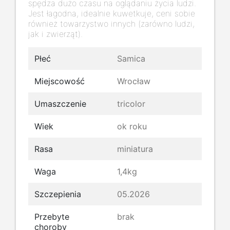
spędza dużo czasu na oglądaniu życia ludzi.
Jest łagodna, idealnie kuwetkuje, ceni sobie
również towarzystwo innych (zarówno ludzi,
jak i zwierząt).
Płeć
Samica
Miejscowość
Wrocław
Umaszczenie
tricolor
Wiek
ok roku
Rasa
miniatura
Waga
1,4kg
Szczepienia
05.2026
Przebyte
brak
choroby