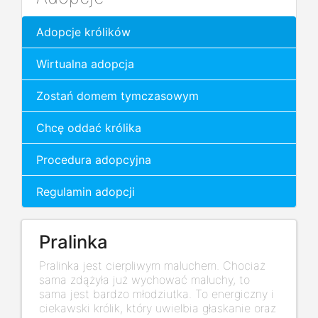
Adopcje królików
Wirtualna adopcja
Zostań domem tymczasowym
Chcę oddać królika
Procedura adopcyjna
Regulamin adopcji
Pralinka
Pralinka jest cierpliwym maluchem. Chociaż
sama zdążyła już wychować maluchy, to
sama jest bardzo młodziutka. To energiczny i
ciekawski królik, który uwielbia głaskanie oraz