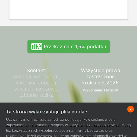
Przekaż nam 1,5% podatku
Kontakt:
Wszystkie prawa
Adopcja, wolontariat,
zastrzeżone
wirtualna adopcja,
kroliki.net 2026
wsparcie rzeczowe,
Wykonanie:
Flexisoft
oddanie królika
Zarząd SPK
x
Ta strona wykorzystuje pliki cookie
Regulamin płatności
Używamy informacji zapisanych za pomocą plików cookies w celu
FaniPay
zapewnienia maksymalnej wygody w korzystaniu z naszego serwisu. Mogą
też korzystać z nich współpracujące z nami firmy badawcze oraz
reklamowe. Jeżeli wyrażasz zgodę na zapisywanie informacji zawartej w