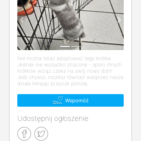
Previous
Next
Nie można teraz adoptować tego królika.
Jednak nie wszystko stracone - sporo innych
królików wciąż czeka na swój nowy dom!
Jeśli chcesz, możesz również wesprzeć nasze
działa klikając przycisk poniżej
Wspomóż
Udostępnij ogłoszenie