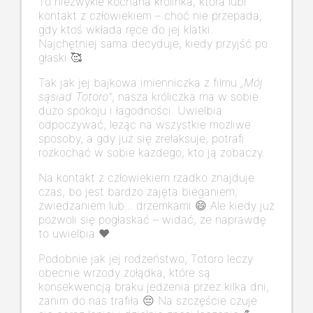
To niezwykle kochana królinka, która lubi
kontakt z człowiekiem – choć nie przepada,
gdy ktoś wkłada ręce do jej klatki.
Najchętniej sama decyduje, kiedy przyjść po
głaski 🥰
Tak jak jej bajkowa imienniczka z filmu
„Mój
sąsiad Totoro”
, nasza króliczka ma w sobie
dużo spokoju i łagodności. Uwielbia
odpoczywać, leżąc na wszystkie możliwe
sposoby, a gdy już się zrelaksuje, potrafi
rozkochać w sobie każdego, kto ją zobaczy.
Na kontakt z człowiekiem rzadko znajduje
czas, bo jest bardzo zajęta bieganiem,
zwiedzaniem lub... drzemkami 😄 Ale kiedy już
pozwoli się pogłaskać – widać, że naprawdę
to uwielbia ❤️
Podobnie jak jej rodzeństwo, Totoro leczy
obecnie wrzody żołądka, które są
konsekwencją braku jedzenia przez kilka dni,
zanim do nas trafiła 😔 Na szczęście czuje