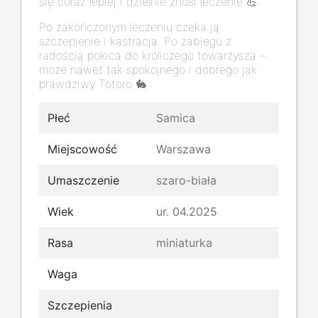
się coraz lepiej i dzielnie znosi leczenie 💪
Po zakończonym leczeniu czeka ją
szczepienie i kastracja. Po zabiegu z
radością pokica do króliczego towarzysza –
może nawet tak spokojnego i dobrego jak
prawdziwy Totoro 🐇
Płeć
Samica
Miejscowość
Warszawa
Umaszczenie
szaro-biała
Wiek
ur. 04.2025
Rasa
miniaturka
Waga
Szczepienia