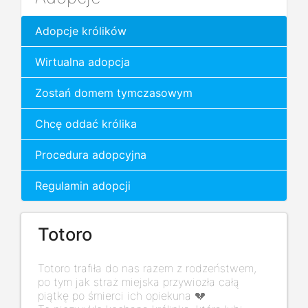
Adopcje królików
Wirtualna adopcja
Zostań domem tymczasowym
Chcę oddać królika
Procedura adopcyjna
Regulamin adopcji
Totoro
Totoro trafiła do nas razem z rodzeństwem,
po tym jak straż miejska przywiozła całą
piątkę po śmierci ich opiekuna 💔