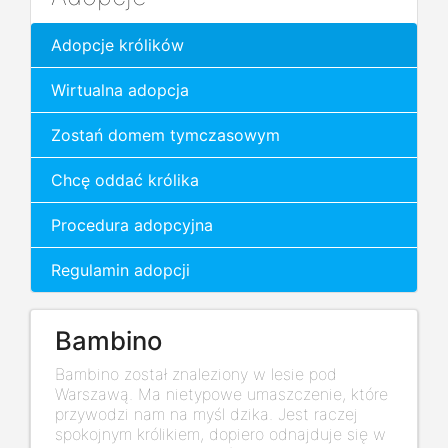
Adopcje królików
Wirtualna adopcja
Zostań domem tymczasowym
Chcę oddać królika
Procedura adopcyjna
Regulamin adopcji
Bambino
Bambino został znaleziony w lesie pod
Warszawą. Ma nietypowe umaszczenie, które
przywodzi nam na myśl dzika. Jest raczej
spokojnym królikiem, dopiero odnajduje się w