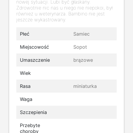
nowej sytuacji. Lubi być głaskany.
Zdrowotnie nic nas u niego nie niepokoi, był
również u weterynarza. Bambino nie jest
jeszcze wykastrowany.
Płeć
Samiec
Miejscowość
Sopot
Umaszczenie
brązowe
Wiek
Rasa
miniaturka
Waga
Szczepienia
Przebyte
choroby