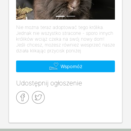
Nie można teraz adoptować tego królika.
Jednak nie wszystko stracone - sporo innych
królików wciąż czeka na swój nowy dom!
Jeśli chcesz, możesz również wesprzeć nasze
działa klikając przycisk poniżej
Wspomóż
Udostępnij ogłoszenie