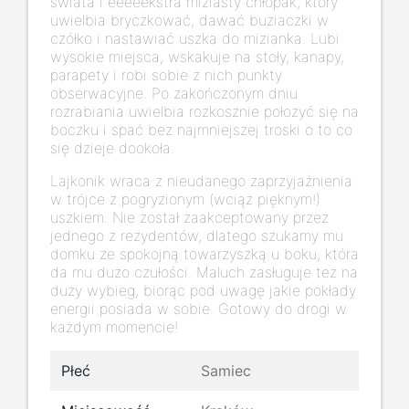
świata i eeeeekstra miziasty chłopak, który
uwielbia bryczkować, dawać buziaczki w
czółko i nastawiać uszka do mizianka. Lubi
wysokie miejsca, wskakuje na stoły, kanapy,
parapety i robi sobie z nich punkty
obserwacyjne. Po zakończonym dniu
rozrabiania uwielbia rozkosznie położyć się na
boczku i spać bez najmniejszej troski o to co
się dzieje dookoła.
Lajkonik wraca z nieudanego zaprzyjaźnienia
w trójce z pogryzionym (wciąż pięknym!)
uszkiem. Nie został zaakceptowany przez
jednego z rezydentów, dlatego szukamy mu
domku ze spokojną towarzyszką u boku, która
da mu dużo czułości. Maluch zasługuje też na
duży wybieg, biorąc pod uwagę jakie pokłady
energii posiada w sobie. Gotowy do drogi w
każdym momencie!
Płeć
Samiec