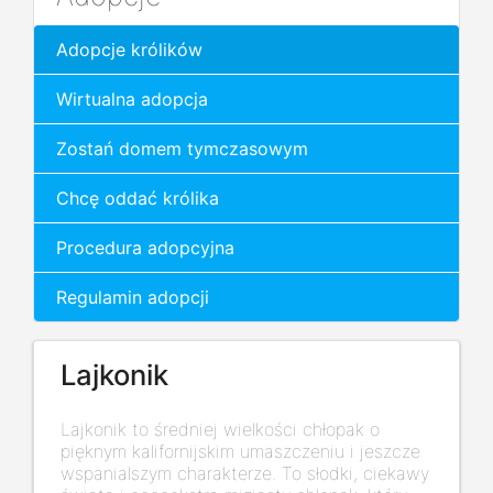
Adopcje królików
Wirtualna adopcja
Zostań domem tymczasowym
Chcę oddać królika
Procedura adopcyjna
Regulamin adopcji
Lajkonik
Lajkonik to średniej wielkości chłopak o
pięknym kalifornijskim umaszczeniu i jeszcze
wspanialszym charakterze. To słodki, ciekawy