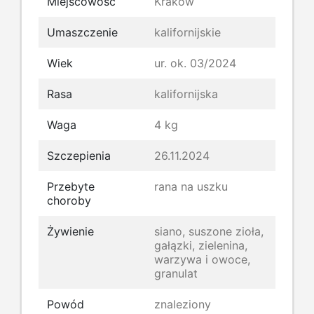
Miejscowość
Kraków
Umaszczenie
kalifornijskie
Wiek
ur. ok. 03/2024
Rasa
kalifornijska
Waga
4 kg
Szczepienia
26.11.2024
Przebyte
rana na uszku
choroby
Żywienie
siano, suszone zioła,
gałązki, zielenina,
warzywa i owoce,
granulat
Powód
znaleziony