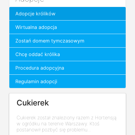
Adopcje królików
Wirtualna adopcja
Zostań domem tymczasowym
Chcę oddać królika
Procedura adopcyjna
Regulamin adopcji
Cukierek
Cukierek został znaleziony razem z Hortensją
w ogródku na terenie Warszawy. Ktoś
postanowił pozbyć się problemu...