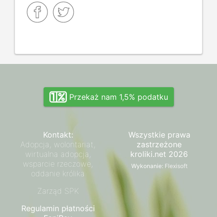
Przekaż nam 1,5% podatku
Kontakt:
Wszystkie prawa
Adopcja, wolontariat,
zastrzeżone
wirtualna adopcja,
kroliki.net 2026
wsparcie rzeczowe,
Wykonanie:
Flexisoft
oddanie królika
Zarząd SPK
Regulamin płatności