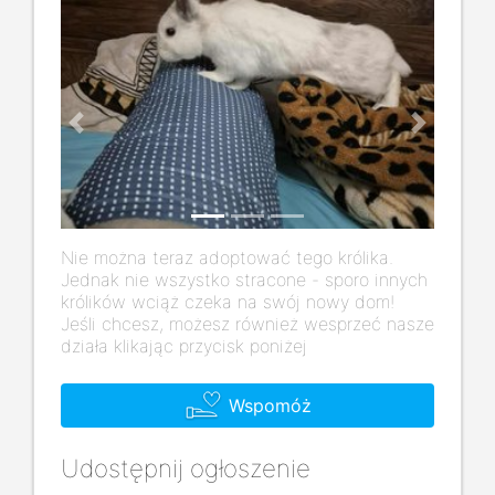
Previous
Next
Nie można teraz adoptować tego królika.
Jednak nie wszystko stracone - sporo innych
królików wciąż czeka na swój nowy dom!
Jeśli chcesz, możesz również wesprzeć nasze
działa klikając przycisk poniżej
Wspomóż
Udostępnij ogłoszenie