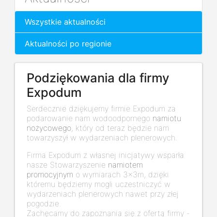
Wszystkie aktualności
Aktualności po regionie
Podziękowania dla firmy
Expodum
Serdecznie dziękujemy firmie Expodum za
podarowanie nam wodoodpornego
namiotu
nożycowego
, który od teraz będzie nam
towarzyszył w wydarzeniach plenerowych.
Firma Expodum z własnej inicjatywy wsparła
nasze Stowarzyszenie
namiotem
promocyjnym
o wymiarach 3x3m, dzięki
któremu będziemy mogli uczestniczyć w
wydarzeniach plenerowych nawet przy złej
pogodzie.
Zachęcamy do zapoznania się z ofertą firmy -