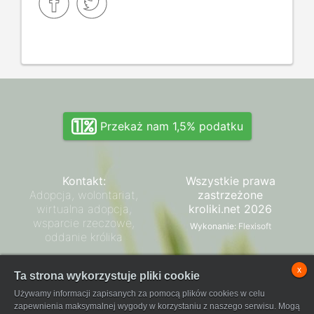
Przekaż nam 1,5% podatku
Kontakt:
Wszystkie prawa
Adopcja, wolontariat,
zastrzeżone
wirtualna adopcja,
kroliki.net 2026
wsparcie rzeczowe,
Wykonanie:
Flexisoft
oddanie królika
Zarząd SPK
x
Ta strona wykorzystuje pliki cookie
Regulamin płatności
Używamy informacji zapisanych za pomocą plików cookies w celu
FaniPay
zapewnienia maksymalnej wygody w korzystaniu z naszego serwisu. Mogą