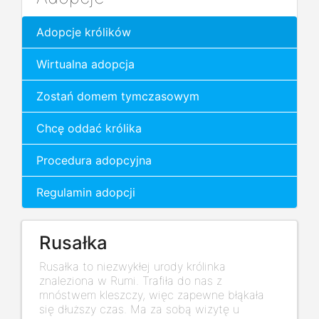
Adopcje królików
Wirtualna adopcja
Zostań domem tymczasowym
Chcę oddać królika
Procedura adopcyjna
Regulamin adopcji
Rusałka
Rusałka to niezwykłej urody królinka
znaleziona w Rumi. Trafiła do nas z
mnóstwem kleszczy, więc zapewne błąkała
się dłuższy czas. Ma za sobą wizytę u