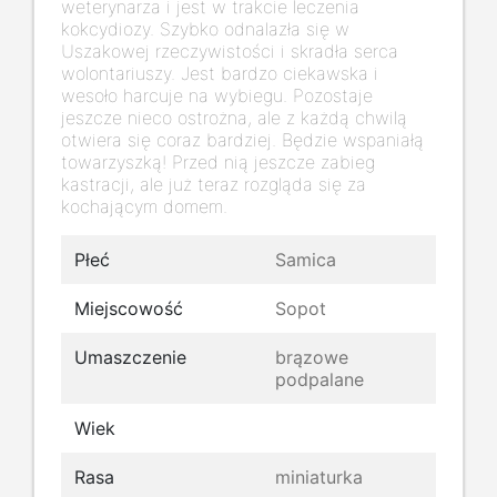
weterynarza i jest w trakcie leczenia
kokcydiozy. Szybko odnalazła się w
Uszakowej rzeczywistości i skradła serca
wolontariuszy. Jest bardzo ciekawska i
wesoło harcuje na wybiegu. Pozostaje
jeszcze nieco ostrożna, ale z każdą chwilą
otwiera się coraz bardziej. Będzie wspaniałą
towarzyszką! Przed nią jeszcze zabieg
kastracji, ale już teraz rozgląda się za
kochającym domem.
Płeć
Samica
Miejscowość
Sopot
Umaszczenie
brązowe
podpalane
Wiek
Rasa
miniaturka