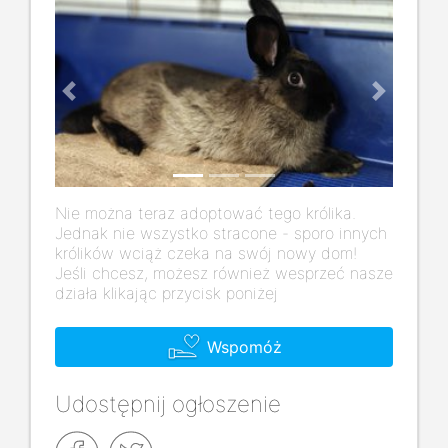
Previous
Next
Nie można teraz adoptować tego królika.
Jednak nie wszystko stracone - sporo innych
królików wciąż czeka na swój nowy dom!
Jeśli chcesz, możesz również wesprzeć nasze
działa klikając przycisk poniżej
Wspomóż
Udostępnij ogłoszenie