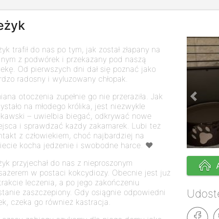
eżyk
żyk trafił do nas po tym, jak został złapany na
dnym z podwórek i przekazany pod naszą
iekę. Od pierwszych dni dał się poznać jako
rdzo radosny i wyluzowany chłopak.
iana otoczenia zupełnie go nie przeraziła. Jak
Previo
zystało na młodego królika, jest niezwykle
ekawski – uwielbia biegać, odkrywać nowe
ejsca i sprawdzać każdy zakamarek. Lubi też
ntakt z człowiekiem, choć najbardziej na
iecie kocha jedzenie i swobodne harce. ❤️
żyk przyjechał do nas z nieproszonym
sażerem w postaci kokcydiozy. Obecnie jest już
trakcie leczenia, a po jego zakończeniu
Udostę
stanie zaszczepiony. Gdy osiągnie odpowiedni
ek, czeka go również kastracja.