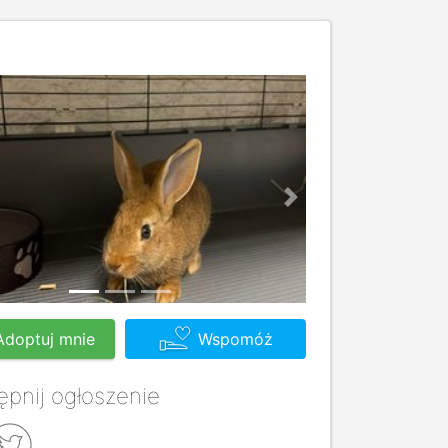
us
Next
Adoptuj mnie
Wspomóż
pnij ogłoszenie