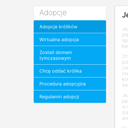
Adopcje
J
Adopcje królików
Je
je
Wirtualna adopcja
op
ba
Zostań domem
Zm
tymczasowym
pr
ci
Chcę oddać królika
mi
ko
Procedura adopcyjna
św
Je
Regulamin adopcji
pa
w 
zo
wi