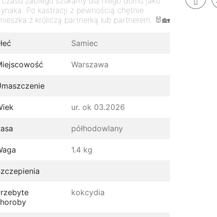
 czasu zabiegu szukamy dla niego domu jako
dynaka. Po kastracji z pewnością chętnie
mieszka z króliczą partnerką lub partnerem. 🐰🏡
łeć
Samiec
iejscowość
Warszawa
Umaszczenie
Wiek
ur. ok 03.2026
asa
półhodowlany
Waga
1.4 kg
zczepienia
rzebyte
kokcydia
horoby