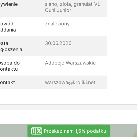
ywienie
siano, zioła, granulat VL
Cuni Junior
Powód
znaleziony
ddania
ata
30.06.2026
głoszenia
Osoba do
Adopcje Warszawskie
ontaktu
ontakt
warszawa@kroliki.net
Przekaż nam 1,5% podatku