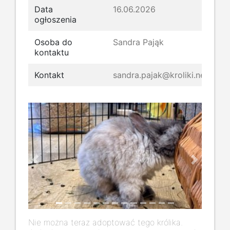
Data
16.06.2026
ogłoszenia
Osoba do
Sandra Pająk
kontaktu
Kontakt
sandra.pajak@kroliki.net
Previous
Next
Nie można teraz adoptować tego królika.