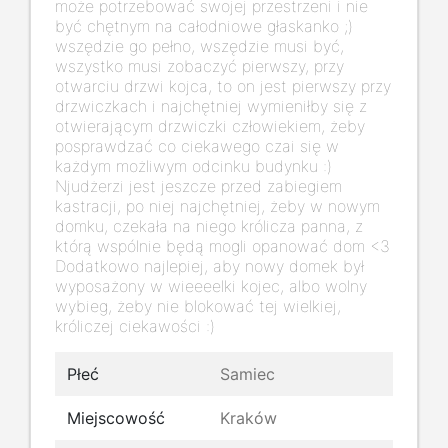
może potrzebować swojej przestrzeni i nie
być chętnym na całodniowe głaskanko ;)
wszędzie go pełno, wszędzie musi być,
wszystko musi zobaczyć pierwszy, przy
otwarciu drzwi kojca, to on jest pierwszy przy
drzwiczkach i najchętniej wymieniłby się z
otwierającym drzwiczki człowiekiem, żeby
posprawdzać co ciekawego czai się w
każdym możliwym odcinku budynku :)
Njudżerzi jest jeszcze przed zabiegiem
kastracji, po niej najchętniej, żeby w nowym
domku, czekała na niego królicza panna, z
którą wspólnie będą mogli opanować dom <3
Dodatkowo najlepiej, aby nowy domek był
wyposażony w wieeeelki kojec, albo wolny
wybieg, żeby nie blokować tej wielkiej,
króliczej ciekawości :)
Płeć
Samiec
Miejscowość
Kraków