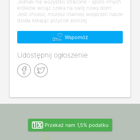
Jednak nie wszystko stracone - sporo innych
królików wciąż czeka na swój nowy dom!
Jeśli chcesz, możesz również wesprzeć nasze
działa klikając przycisk poniżej
Wspomóż
Udostępnij ogłoszenie
Przekaż nam 1,5% podatku