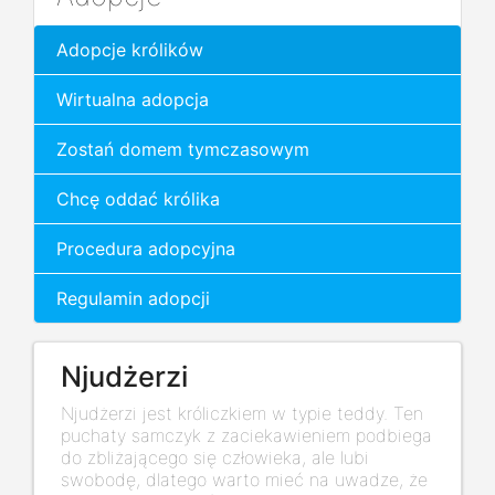
Adopcje królików
Wirtualna adopcja
Zostań domem tymczasowym
Chcę oddać królika
Procedura adopcyjna
Regulamin adopcji
Njudżerzi
Njudżerzi jest króliczkiem w typie teddy. Ten
puchaty samczyk z zaciekawieniem podbiega
do zbliżającego się człowieka, ale lubi
swobodę, dlatego warto mieć na uwadze, że