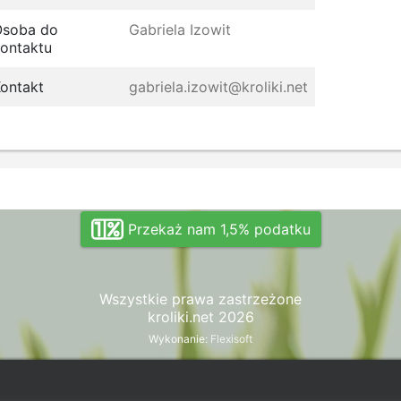
Osoba do
Gabriela Izowit
ontaktu
ontakt
gabriela.izowit@kroliki.net
Przekaż nam 1,5% podatku
Wszystkie prawa zastrzeżone
kroliki.net 2026
Wykonanie:
Flexisoft