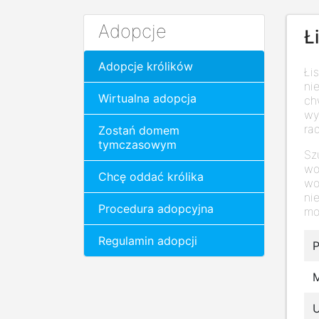
Adopcje
Ł
Adopcje królików
Łi
ni
Wirtualna adopcja
ch
wy
ra
Zostań domem
tymczasowym
Sz
wo
Chcę oddać królika
wo
ni
Procedura adopcyjna
mog
Regulamin adopcji
P
M