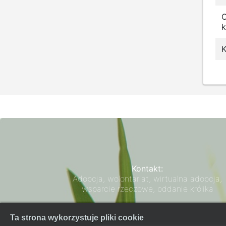
k
K
Kontakt:
Adopcja, wolontariat, wirtualna adopcja,
wsparcie rzeczowe, oddanie królika
Zarząd SPK
Ta strona wykorzystuje pliki cookie
Regulamin płatności FaniPay