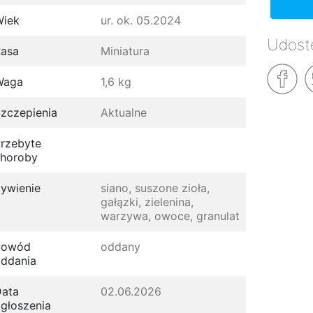
Wiek
ur. ok. 05.2024
Udostę
asa
Miniatura
Waga
1,6 kg
zczepienia
Aktualne
rzebyte
horoby
ywienie
siano, suszone zioła,
gałązki, zielenina,
warzywa, owoce, granulat
Powód
oddany
ddania
ata
02.06.2026
głoszenia