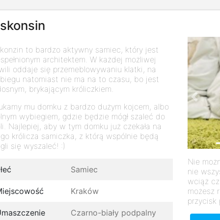
iskonsin
skonzin to bardzo aktywny samiec, który jest
espełnionym architektem. W każdej możliwej
wili oddaje się przemeblowywaniu klatki, na
biegu natomiast nie ma na to czasu, bo jest
dosnym, brykającym króliczkiem.
Previo
ukamy mu domku z bardzo dużym kojcem, albo
lnym wybiegiem, gdzie będzie mógł szaleć do
li. Najlepiej, aby w tym domku już czekała na
ego królicza samiczka, z którą wspólnie będą
li się wyszaleć! :)
Nie możn
łeć
Samiec
nie wszy
wciąż cz
możesz r
iejscowość
Kraków
przycisk 
Umaszczenie
Czarno-biały podpalny