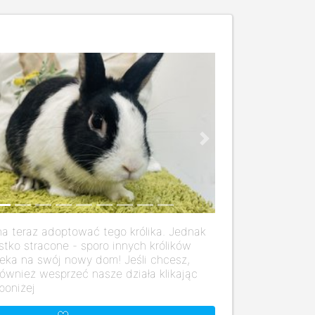
us
Next
a teraz adoptować tego królika. Jednak
stko stracone - sporo innych królików
eka na swój nowy dom! Jeśli chcesz,
ównież wesprzeć nasze działa klikając
poniżej