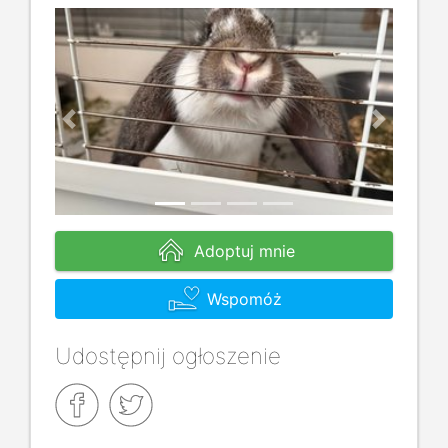
Previous
Next
Adoptuj mnie
Wspomóż
Udostępnij ogłoszenie