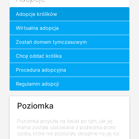
Adopcje królików
Wirtualna adopcja
Zostań domem tymczasowym
Chcę oddać królika
Procedura adopcyjna
Regulamin adopcji
Poziomka
Poziomka przyszła na świat po tym, jak jej
mama została uratowana z podwórka przez
osoby, które nie pozostały obojętne na jej los.