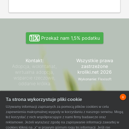
Przekaż nam 1,5% podatku
Kontakt:
Wszystkie prawa
Adopcja, wolontariat,
zastrzeżone
wirtualna adopcja,
kroliki.net 2026
wsparcie rzeczowe,
Wykonanie:
Flexisoft
oddanie królika
Zarząd SPK
x
Ta strona wykorzystuje pliki cookie
Regulamin płatności
Używamy informacji zapisanych za pomocą plików cookies w celu
FaniPay
zapewnienia maksymalnej wygody w korzystaniu z naszego serwisu. Mogą
też korzystać z nich współpracujące z nami firmy badawcze oraz
reklamowe. Jeżeli wyrażasz zgodę na zapisywanie informacji zawartej w
cookies kliknij na „x” w prawym górnym rogu tej informacji. Jeśli nie