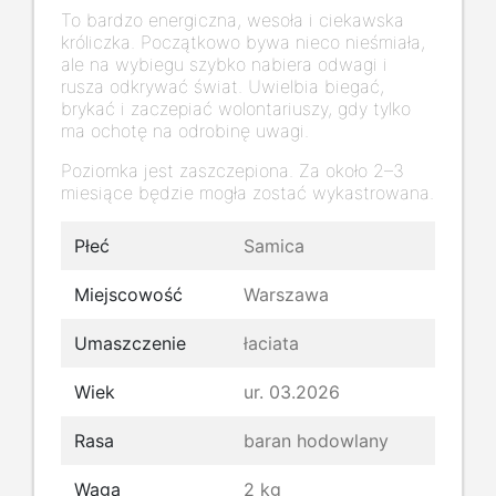
To bardzo energiczna, wesoła i ciekawska
króliczka. Początkowo bywa nieco nieśmiała,
ale na wybiegu szybko nabiera odwagi i
rusza odkrywać świat. Uwielbia biegać,
brykać i zaczepiać wolontariuszy, gdy tylko
ma ochotę na odrobinę uwagi.
Poziomka jest zaszczepiona. Za około 2–3
miesiące będzie mogła zostać wykastrowana.
Płeć
Samica
Miejscowość
Warszawa
Umaszczenie
łaciata
Wiek
ur. 03.2026
Rasa
baran hodowlany
Waga
2 kg