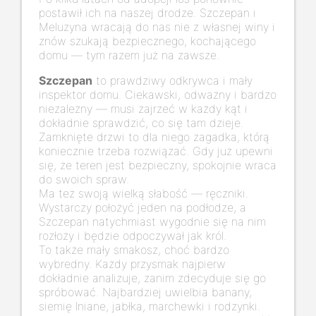
postawił ich na naszej drodze. Szczepan i
Meluzyna wracają do nas nie z własnej winy i
znów szukają bezpiecznego, kochającego
domu — tym razem już na zawsze.
Szczepan
to prawdziwy odkrywca i mały
inspektor domu. Ciekawski, odważny i bardzo
niezależny — musi zajrzeć w każdy kąt i
dokładnie sprawdzić, co się tam dzieje.
Zamknięte drzwi to dla niego zagadka, którą
koniecznie trzeba rozwiązać. Gdy już upewni
się, że teren jest bezpieczny, spokojnie wraca
do swoich spraw.
Ma też swoją wielką słabość — ręczniki.
Wystarczy położyć jeden na podłodze, a
Szczepan natychmiast wygodnie się na nim
rozłoży i będzie odpoczywał jak król.
To także mały smakosz, choć bardzo
wybredny. Każdy przysmak najpierw
dokładnie analizuje, zanim zdecyduje się go
spróbować. Najbardziej uwielbia banany,
siemię lniane, jabłka, marchewki i rodzynki.