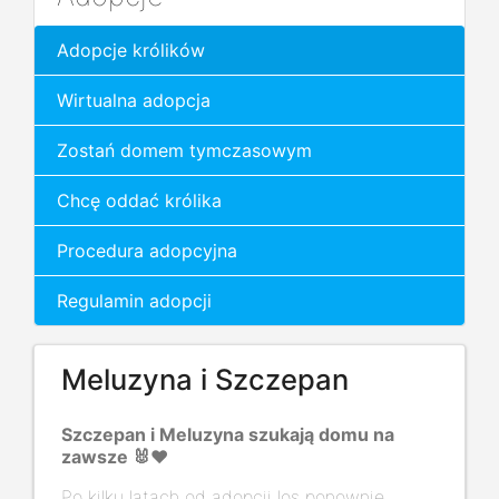
Adopcje królików
Wirtualna adopcja
Zostań domem tymczasowym
Chcę oddać królika
Procedura adopcyjna
Regulamin adopcji
Meluzyna i Szczepan
Szczepan i Meluzyna szukają domu na
zawsze 🐰❤️
Po kilku latach od adopcji los ponownie