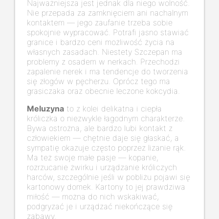
Najważniejsza jest jednak dla niego wolność.
Nie przepada za zamknięciem ani nachalnym
kontaktem — jego zaufanie trzeba sobie
spokojnie wypracować. Potrafi jasno stawiać
granice i bardzo ceni możliwość życia na
własnych zasadach. Niestety Szczepan ma
problemy z osadem w nerkach. Przechodzi
zapalenie nerek i ma tendencje do tworzenia
się złogów w pęcherzu. Oprócz tego ma
grasiczaka oraz obecnie leczone kokcydia.
Meluzyna
to z kolei delikatna i ciepła
króliczka o niezwykle łagodnym charakterze.
Bywa ostrożna, ale bardzo lubi kontakt z
człowiekiem — chętnie daje się głaskać, a
sympatię okazuje często poprzez lizanie rąk.
Ma też swoje małe pasje — kopanie,
rozrzucanie żwirku i urządzanie króliczych
harców, szczególnie jeśli w pobliżu pojawi się
kartonowy domek. Kartony to jej prawdziwa
miłość — można do nich wskakiwać,
podgryzać je i urządzać niekończące się
zabawy.