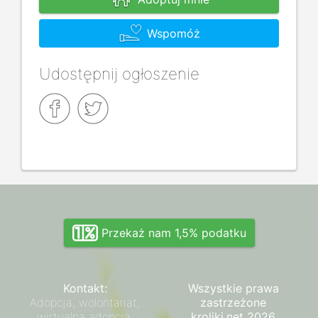
Wspomóż
Udostępnij ogłoszenie
Przekaż nam 1,5% podatku
Kontakt:
Wszystkie prawa
Adopcja, wolontariat,
zastrzeżone
wirtualna adopcja,
kroliki.net 2026