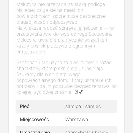
Meluzyna nie przepada za śliską podłogą.
Najlepiej czuje się na miękkich
powierzchniach, gdzie może bezpiecznie
biegać, kicać i odpoczywać.
Największą radość sprawia jej jedzenie — w
przeciwieństwie do wybrednego Szczepana
Meluzyna uwielbia praktycznie wszystko i
każdy posiłek przeżywa z ogromnym
entuzjazmem.
Szczepan i Meluzyna to dwa zupełnie różne
charaktery, które pięknie się uzupełniają.
Szukamy dla nich cierpliwego,
odpowiedzialnego domu, który uszanuje ich
potrzeby i da im poczucie bezpieczeństwa po
kolejnej życiowej zmianie. 🐰💕
Płeć
samica i samiec
Miejscowość
Warszawa
Umaszczenie
szaro-biała i biało-