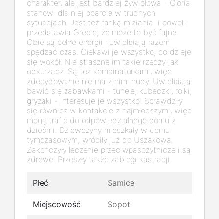
charakter, ale jest bardziej żywiołowa - Gloria
stanowi dla niej oparcie w trudnych
sytuacjach. Jest też fanką miziania i powoli
przedstawia Grecie, że może to być fajne.
Obie są pełne energii i uwielbiają razem
spędzać czas. Ciekawi je wszystko, co dzieje
się wokół. Nie straszne im takie rzeczy jak
odkurzacz. Są też kombinatorkami, więc
zdecydowanie nie ma z nimi nudy. Uwielbiają
bawić się zabawkami - tunele, kubeczki, rolki,
gryzaki - interesuje je wszystko! Sprawdziły
się również w kontakcie z najmłodszymi, więc
mogą trafić do odpowiedzialnego domu z
dziećmi. Dziewczyny mieszkały w domu
tymczasowym, wróciły już do Uszakowa.
Zakończyły leczenie przeciwpasożytnicze i są
zdrowe. Przeszły także zabiegi kastracji.
Płeć
Samice
Miejscowość
Sopot