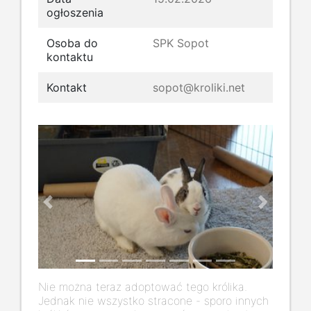
ogłoszenia
Osoba do
SPK Sopot
kontaktu
Kontakt
sopot@kroliki.net
Previous
Next
Nie można teraz adoptować tego królika.
Jednak nie wszystko stracone - sporo innych