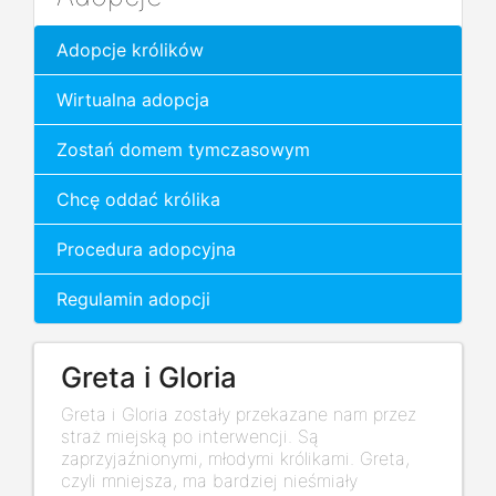
Adopcje królików
Wirtualna adopcja
Zostań domem tymczasowym
Chcę oddać królika
Procedura adopcyjna
Regulamin adopcji
Greta i Gloria
Greta i Gloria zostały przekazane nam przez
straż miejską po interwencji. Są
zaprzyjaźnionymi, młodymi królikami. Greta,
czyli mniejsza, ma bardziej nieśmiały