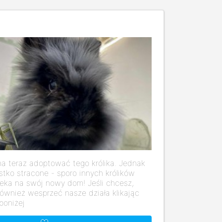
a teraz adoptować tego królika. Jednak
stko stracone - sporo innych królików
eka na swój nowy dom! Jeśli chcesz,
ównież wesprzeć nasze działa klikając
poniżej