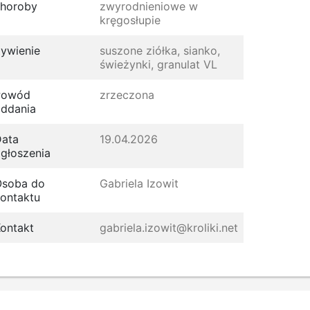
horoby
zwyrodnieniowe w
kręgosłupie
ywienie
suszone ziółka, sianko,
świeżynki, granulat VL
Powód
zrzeczona
ddania
ata
19.04.2026
głoszenia
Osoba do
Gabriela Izowit
ontaktu
ontakt
gabriela.izowit@kroliki.net