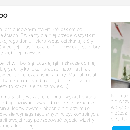
oo
o jest cudownym małym króliczkiem po
zejściach. Szukamy dla niej przede wszystkim
okojnego domu i cierpliwego opiekuna, który
święci jej czas i pokaże, że człowiek jest dobry
ie zrobi jej krzywdy.
ej chwili boi się ludzkiej ręki i skacze do niej
IE gryzie, tylko fuka i skacze) natomiast jak
święci się jej czas uspokaja się. Ma potencjał
ć bardzo tulaśnym bąkiem, bo jak się z nią
leży to kokosi się na człowieku :)
Nie możn
o ma 5 lat, jest zaszczepiona i wykastrowana.
nie wszy
 zdiagnozowane zwyrodnienie kręgosłupa w
wciąż cz
cinku lędźwiowym - obecnie nie przyjmuje
możesz r
ków, ale wymaga regularnych wizyt kontrolnych.
przycisk 
racji swojej rasy potrzebować będzie wizyt y
oomera króliczego.