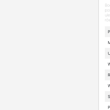
Bo
po
ul
ró
P
M
R
S
P