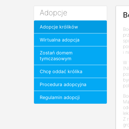
Adopcje
B
Adopcje królików
Bo
pr
Wirtualna adopcja
sp
po
i n
Zostań domem
tymczasowym
W t
(N
Chcę oddać królika
po
by
Procedura adopcyjna
po
Bo
Regulamin adopcji
Ma
od
le
Z 
gr