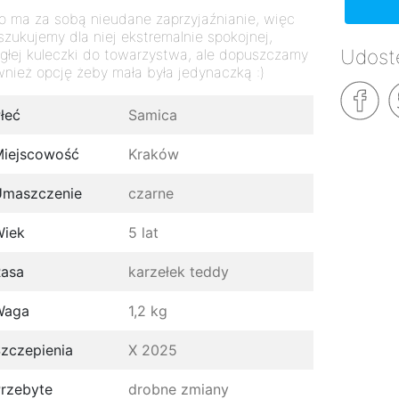
o ma za sobą nieudane zaprzyjaźnianie, więc
szukujemy dla niej ekstremalnie spokojnej,
Udostę
egłej kuleczki do towarzystwa, ale dopuszczamy
wnież opcję żeby mała była jedynaczką :)
łeć
Samica
iejscowość
Kraków
Umaszczenie
czarne
Wiek
5 lat
asa
karzełek teddy
Waga
1,2 kg
zczepienia
X 2025
rzebyte
drobne zmiany