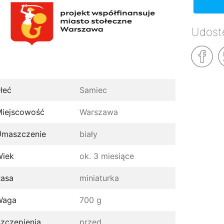
Udostę
łeć
Samiec
iejscowość
Warszawa
Umaszczenie
biały
Wiek
ok. 3 miesiące
asa
miniaturka
Waga
700 g
zczepienia
przed