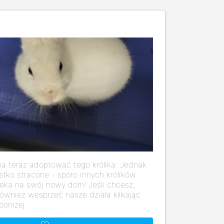
a teraz adoptować tego królika. Jednak
stko stracone - sporo innych królików
eka na swój nowy dom! Jeśli chcesz,
ównież wesprzeć nasze działa klikając
poniżej