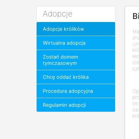
Adopcje
B
Adopcje królików
Ma
zn
Wirtualna adopcja
Ur
kt
le
Zostań domem
ci
tymczasowym
cz
Chcę oddać królika
Op
Procedura adopcyjna
pr
ot
Regulamin adopcji
za
kr