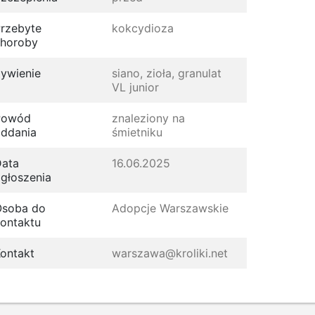
rzebyte
kokcydioza
horoby
ywienie
siano, zioła, granulat
VL junior
Powód
znaleziony na
ddania
śmietniku
ata
16.06.2025
głoszenia
Osoba do
Adopcje Warszawskie
ontaktu
ontakt
warszawa@kroliki.net