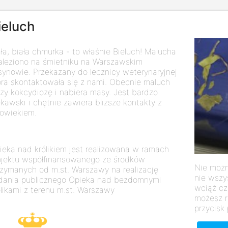
ieluch
ła, biała chmurka - to właśnie Bieluch! Malucha
aleziono na śmietniku na Warszawskim
synowie. Przekazany do lecznicy weterynaryjnej
óra skontaktowała się z nami. Obecnie maluch
czy kokcydiozę i nabiera masy. Jest bardzo
ekawski i chętnie zawiera bliższe kontakty z
łowiekiem.
ieka nad królikiem jest realizowana w ramach
ojektu współfinansowanego ze środków
Nie możn
rzymanych od m.st. Warszawy na realizację
nie wszy
dania publicznego Opieka nad bezdomnymi
wciąż cz
ólikami z terenu m.st. Warszawy
możesz r
przycisk 